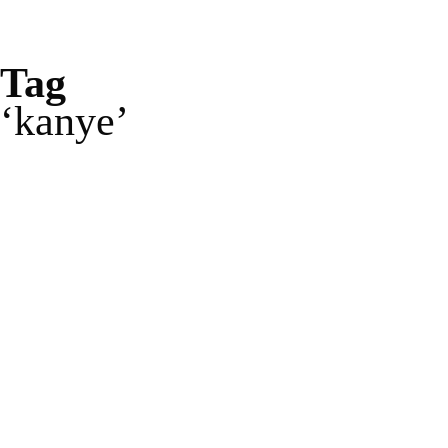
Tag
kanye