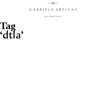
Tag
dtla